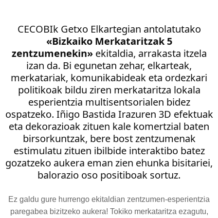
CECOBIk Getxo Elkartegian antolatutako
«Bizkaiko Merkataritzak 5
zentzumenekin»
ekitaldia, arrakasta itzela
izan da. Bi egunetan zehar, elkarteak,
merkatariak, komunikabideak eta ordezkari
politikoak bildu ziren merkataritza lokala
esperientzia multisentsorialen bidez
ospatzeko. Iñigo Bastida Irazuren 3D efektuak
eta dekorazioak zituen kale komertzial baten
birsorkuntzak, bere bost zentzumenak
estimulatu zituen ibilbide interaktibo batez
gozatzeko aukera eman zien ehunka bisitariei,
balorazio oso positiboak sortuz.
Ez galdu gure hurrengo ekitaldian zentzumen-esperientzia
paregabea bizitzeko aukera! Tokiko merkataritza ezagutu,