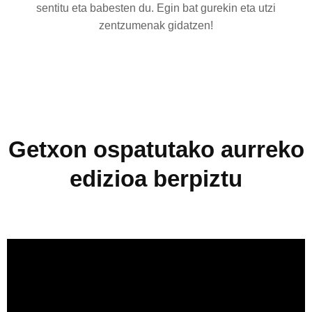
sentitu eta babesten du. Egin bat gurekin eta utzi
zentzumenak gidatzen!
Getxon ospatutako aurreko
edizioa berpiztu